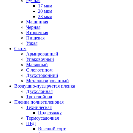
Ручная
17 мкм
20 мкм
23 мкм
Машинная
Черная
Вторичная
Пищевая
Узкая
Скотч
Армированный
Упаковочный
Малярный
С логотипом
Двухсторонний
Металлизированный
Воздушно-пузырчатая пленка
Двухслойная
Трехслойная
Пленка полиэтиленовая
Техническая
Под стяжку
Термоусадочная
ПВД
Высший сорт