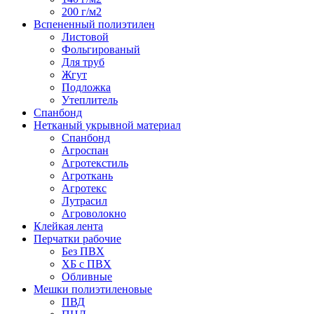
200 г/м2
Вспененный полиэтилен
Листовой
Фольгированый
Для труб
Жгут
Подложка
Утеплитель
Спанбонд
Нетканый укрывной материал
Спанбонд
Агроспан
Агротекстиль
Агроткань
Агротекс
Лутрасил
Агроволокно
Клейкая лента
Перчатки рабочие
Без ПВХ
ХБ с ПВХ
Обливные
Мешки полиэтиленовые
ПВД