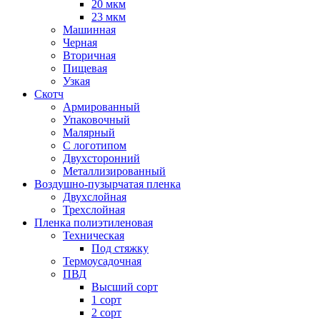
20 мкм
23 мкм
Машинная
Черная
Вторичная
Пищевая
Узкая
Скотч
Армированный
Упаковочный
Малярный
С логотипом
Двухсторонний
Металлизированный
Воздушно-пузырчатая пленка
Двухслойная
Трехслойная
Пленка полиэтиленовая
Техническая
Под стяжку
Термоусадочная
ПВД
Высший сорт
1 сорт
2 сорт