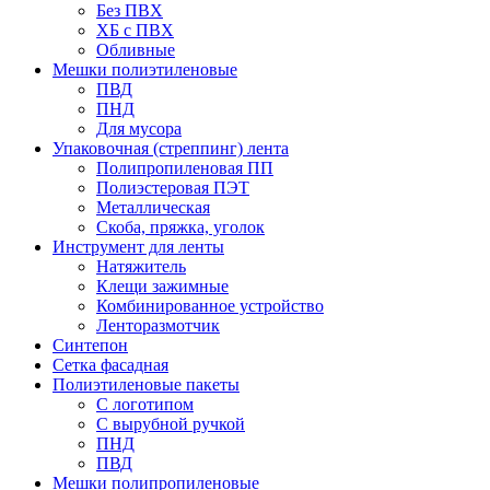
Без ПВХ
ХБ с ПВХ
Обливные
Мешки полиэтиленовые
ПВД
ПНД
Для мусора
Упаковочная (стреппинг) лента
Полипропиленовая ПП
Полиэстеровая ПЭТ
Металлическая
Скоба, пряжка, уголок
Инструмент для ленты
Натяжитель
Клещи зажимные
Комбинированное устройство
Ленторазмотчик
Синтепон
Сетка фасадная
Полиэтиленовые пакеты
С логотипом
С вырубной ручкой
ПНД
ПВД
Мешки полипропиленовые