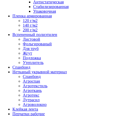
Антистатическая
Стабилизированная
Упаковочная
Пленка армированная
120 г/м2
140 г/м2
200 г/м2
Вспененный полиэтилен
Листовой
Фольгированый
Для труб
Жгут
Подложка
Утеплитель
Спанбонд
Нетканый укрывной материал
Спанбонд
Агроспан
Агротекстиль
Агроткань
Агротекс
Лутрасил
Агроволокно
Клейкая лента
Перчатки рабочие