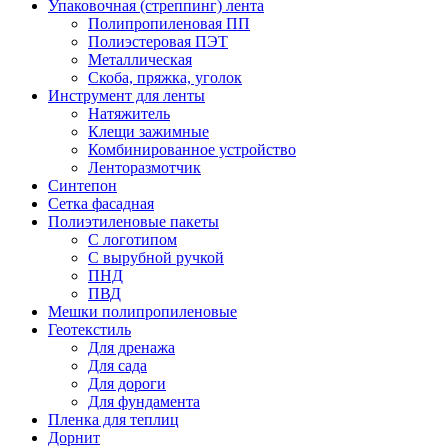
Упаковочная (стреппинг) лента
Полипропиленовая ПП
Полиэстеровая ПЭТ
Металлическая
Скоба, пряжка, уголок
Инструмент для ленты
Натяжитель
Клещи зажимные
Комбинированное устройство
Ленторазмотчик
Синтепон
Сетка фасадная
Полиэтиленовые пакеты
С логотипом
С вырубной ручкой
ПНД
ПВД
Мешки полипропиленовые
Геотекстиль
Для дренажа
Для сада
Для дороги
Для фундамента
Пленка для теплиц
Дорнит