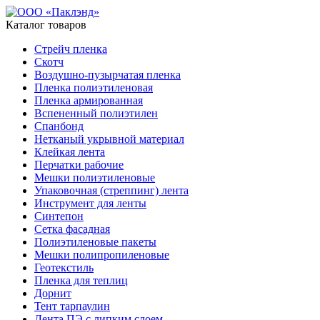
Каталог товаров
Стрейч пленка
Скотч
Воздушно-пузырчатая пленка
Пленка полиэтиленовая
Пленка армированная
Вспененный полиэтилен
Спанбонд
Нетканый укрывной материал
Клейкая лента
Перчатки рабочие
Мешки полиэтиленовые
Упаковочная (стреппинг) лента
Инструмент для ленты
Синтепон
Сетка фасадная
Полиэтиленовые пакеты
Мешки полипропиленовые
Геотекстиль
Пленка для теплиц
Дорнит
Тент тарпаулин
Лента ПЭ с липким слоем