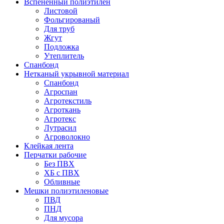
Вспененный полиэтилен
Листовой
Фольгированый
Для труб
Жгут
Подложка
Утеплитель
Спанбонд
Нетканый укрывной материал
Спанбонд
Агроспан
Агротекстиль
Агроткань
Агротекс
Лутрасил
Агроволокно
Клейкая лента
Перчатки рабочие
Без ПВХ
ХБ с ПВХ
Обливные
Мешки полиэтиленовые
ПВД
ПНД
Для мусора